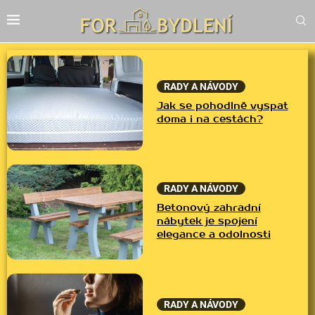
RADY A NÁVODY
Jak se pohodlně vyspat
doma i na cestách?
RADY A NÁVODY
Betonový zahradní
nábytek je spojení
elegance a odolnosti
RADY A NÁVODY