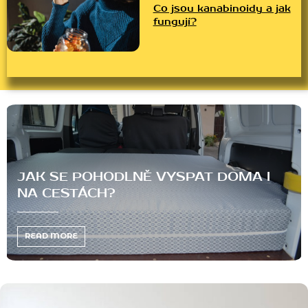
Co jsou kanabinoidy a jak
fungují?
POHODLNĚ VYSPAT DOMA I
CO JSOU K
ÁCH?
FUNGUJÍ?
READ MORE