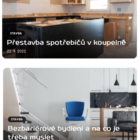
STAVBA
Přestavba spotřebičů v koupelně
22. 9. 2022
STAVBA
Bezbariérové bydlení a na co je
třeba myslet