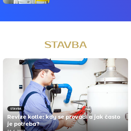
STAVBA
STAVBA
Revize kotle: kdy se provádí a jak často
je potřeba?