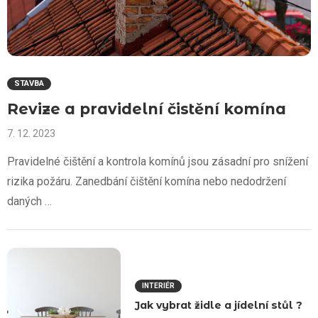
STAVBA
Revize a pravidelní čistění komína
7. 12. 2023
Pravidelné čištění a kontrola komínů jsou zásadní pro snížení
rizika požáru. Zanedbání čištění komína nebo nedodržení
daných …
INTERIÉR
Jak vybrat židle a jídelní stůl ?