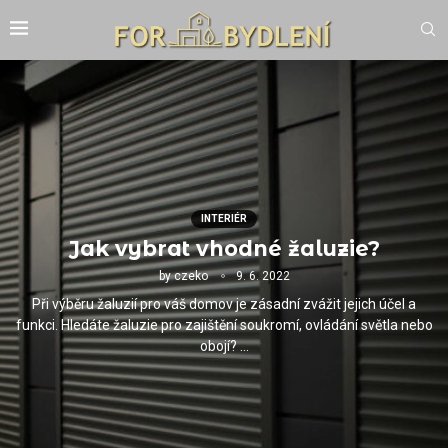
INTERIÉR
Jak vybrat vhodné žaluzie?
by
czeko
9. 6. 2022
Při výběru žaluzií pro váš domov je zásadní zvážit jejich účel a
funkci. Hledáte žaluzie pro zajištění soukromí, ovládání světla nebo
obojí? …