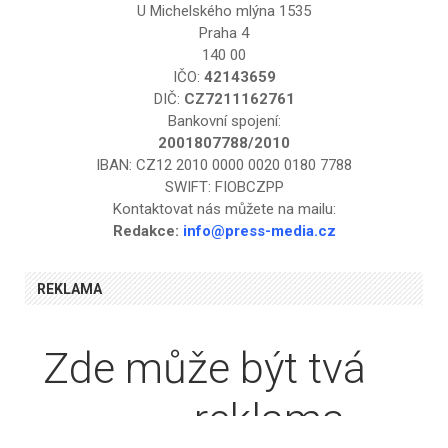
U Michelského mlýna 1535
Praha 4
140 00
IČO:
42143659
DIČ:
CZ7211162761
Bankovní spojení:
2001807788/2010
IBAN: CZ12 2010 0000 0020 0180 7788
SWIFT: FIOBCZPP
Kontaktovat nás můžete na mailu:
Redakce:
info@press-media.cz
REKLAMA
Zde může být tvá
textová
reklama