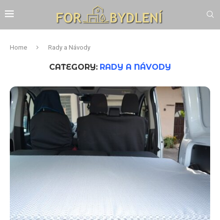
Home
Rady a Návody
CATEGORY:
RADY A NÁVODY