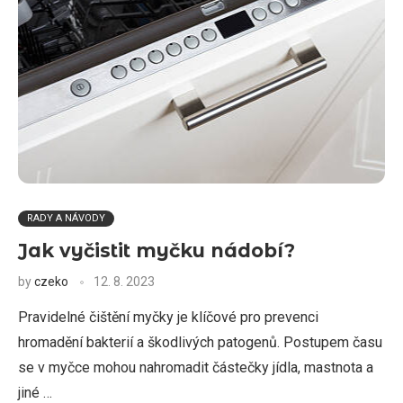
RADY A NÁVODY
Jak vyčistit myčku nádobí?
by
czeko
12. 8. 2023
Pravidelné čištění myčky je klíčové pro prevenci
hromadění bakterií a škodlivých patogenů. Postupem času
se v myčce mohou nahromadit částečky jídla, mastnota a
jiné …