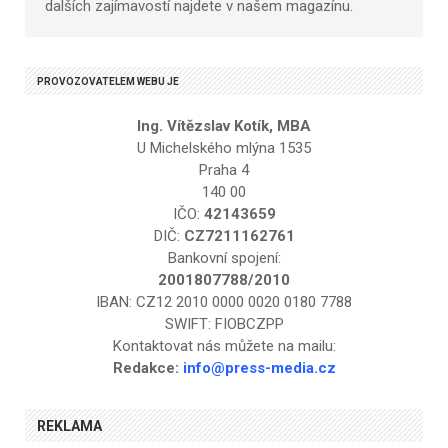
dalších zajímavostí najdete v našem magazínu.
PROVOZOVATELEM WEBU JE
Ing. Vítězslav Kotík, MBA
U Michelského mlýna 1535
Praha 4
140 00
IČO:
42143659
DIČ:
CZ7211162761
Bankovní spojení:
2001807788/2010
IBAN: CZ12 2010 0000 0020 0180 7788
SWIFT: FIOBCZPP
Kontaktovat nás můžete na mailu:
Redakce:
info@press-media.cz
REKLAMA